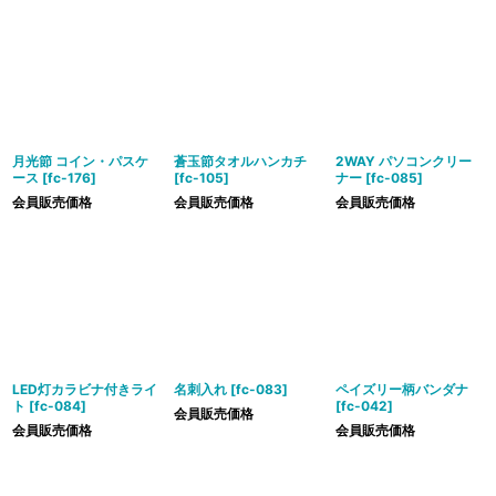
月光節 コイン・パスケ
蒼玉節タオルハンカチ
2WAY パソコンクリー
ース
[
fc-176
]
[
fc-105
]
ナー
[
fc-085
]
会員販売価格
会員販売価格
会員販売価格
LED灯カラビナ付きライ
名刺入れ
[
fc-083
]
ペイズリー柄バンダナ
ト
[
fc-084
]
[
fc-042
]
会員販売価格
会員販売価格
会員販売価格