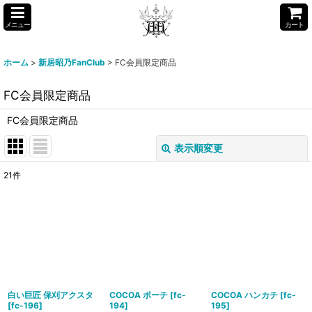
メニュー
カート
ホーム
>
新居昭乃FanClub
>
FC会員限定商品
FC会員限定商品
FC会員限定商品
表示順変更
閉じる
21
件
表示数
:
並び順
:
絞り込む
白い巨匠 保刈アクスタ
COCOA ポーチ
[
fc-
COCOA ハンカチ
[
fc-
[
fc-196
]
194
]
195
]