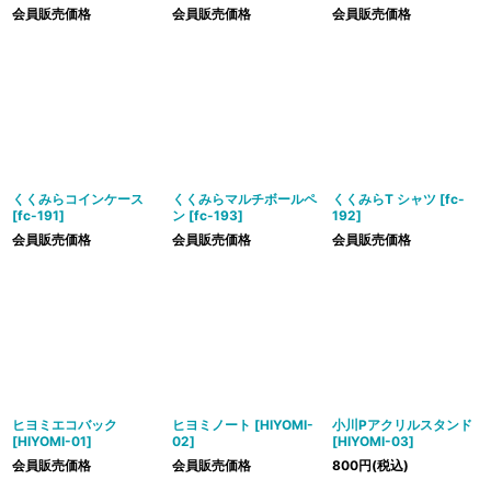
会員販売価格
会員販売価格
会員販売価格
くくみらコインケース
くくみらマルチボールペ
くくみらT シャツ
[
fc-
[
fc-191
]
ン
[
fc-193
]
192
]
会員販売価格
会員販売価格
会員販売価格
ヒヨミエコバック
ヒヨミノート
[
HIYOMI-
小川Pアクリルスタンド
[
HIYOMI-01
]
02
]
[
HIYOMI-03
]
会員販売価格
会員販売価格
800
円
(税込)