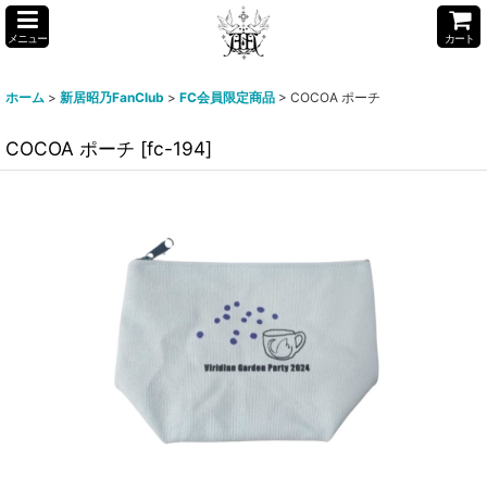
メニュー
カート
ホーム
>
新居昭乃FanClub
>
FC会員限定商品
>
COCOA ポーチ
COCOA ポーチ
[
fc-194
]