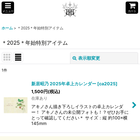
メニュー
カート
ホーム
>
＊2025＊年始特別アイテム
＊2025＊年始特別アイテム
表示順変更
閉じる
1
件
表示数
:
新居昭乃 2025年卓上カレンダー
[
ca2025
]
1,500
円
(税込)
並び順
:
在庫あり
アキノさん描き下ろしイラストの卓上カレンダ
絞り込む
ー！ アキノさんの未公開フォトも！？ぜひお手に
とって確認してください＊ サイズ：縦 約100×横
145mm