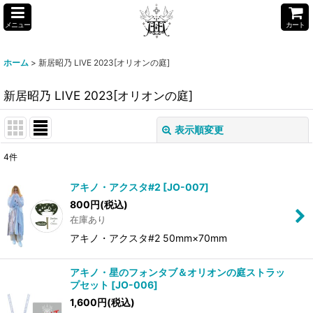
メニュー
カート
ホーム
>
新居昭乃 LIVE 2023[オリオンの庭]
新居昭乃 LIVE 2023[オリオンの庭]
表示順変更
閉じる
4
件
表示数
:
アキノ・アクスタ#2
[
JO-007
]
800
円
(税込)
並び順
:
在庫あり
アキノ・アクスタ#2 50mm×70mm
絞り込む
アキノ・星のフォンタブ＆オリオンの庭ストラッ
プセット
[
JO-006
]
1,600
円
(税込)