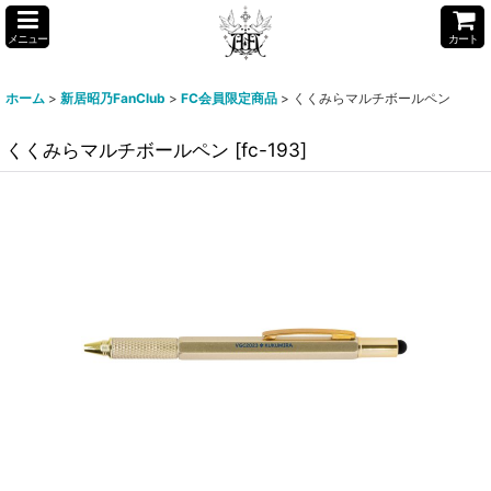
メニュー
カート
ホーム
>
新居昭乃FanClub
>
FC会員限定商品
>
くくみらマルチボールペン
くくみらマルチボールペン
[
fc-193
]