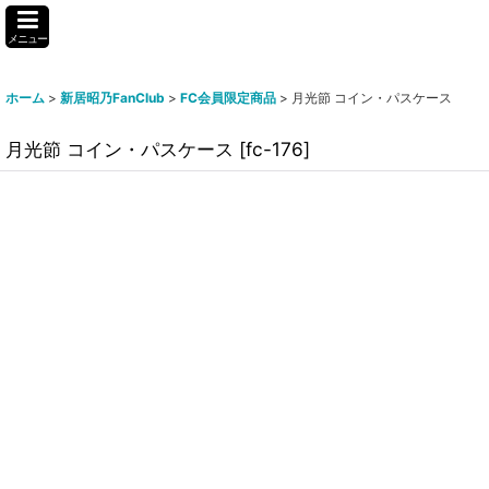
メニュー
ホーム
>
新居昭乃FanClub
>
FC会員限定商品
>
月光節 コイン・パスケース
月光節 コイン・パスケース
[
fc-176
]