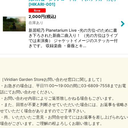
[
HIKARI-001
]
2,000
円
(税込)
在庫あり
新居昭乃 Planetarium Live -光の方位-のために書
き下ろされた新曲二曲入り！ （光の方位はライブ
では未演奏） ジャケットイメージのステッカー付
きです。 収録楽曲 ・薔薇とキ…
［Viridian Garden Storeお問い合わせ窓口に関しまして］
・お急ぎの場合は、平日11:00〜19:00の間に03-6809-7558までお電
話にてお問い合わせください。
・お問い合わせ内容によりご返答致しかねる場合もございます。
・また、回答が不要と判断させていただいた場合には、お返事を省略さ
せていただく場合がありますのでご了承下さい。
・尚、いただいたご意見・お問合せ全てにはお返事を差し上げられない
場合がございます。ご理解の程よろしくお願い致します。