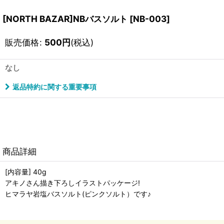
[NORTH BAZAR]NBバスソルト
[
NB-003
]
販売価格
:
500
円
(税込)
なし
返品特約に関する重要事項
商品詳細
[内容量] 40g
アキノさん描き下ろしイラストパッケージ!
ヒマラヤ岩塩バスソルト(ピンクソルト）です♪