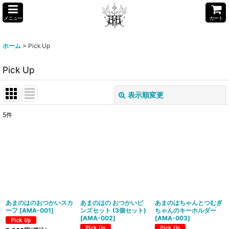
メニュー
カート
ホーム
>
Pick Up
Pick Up
表示順変更
閉じる
5
件
表示数
:
並び順
:
絞り込む
あまのはのおつかいスカ
あまのはの おつかいピ
あまのはちゃんとつむぎ
ーフ
[
AMA-001
]
ンズセット (3個セット)
ちゃんのキーホルダー
[
AMA-002
]
[
AMA-003
]