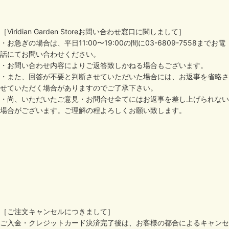
新居昭乃FanClub
新居昭乃：HP先行LIVEチケット
［Viridian Garden Storeお問い合わせ窓口に関しまして］
・お急ぎの場合は、平日11:00〜19:00の間に03-6809-7558までお電
Arai Akino 40th Anniversary Album Release Live[Akinosphere]
話にてお問い合わせください。
・お問い合わせ内容によりご返答致しかねる場合もございます。
LIVE2026[Resound all songs ソラノスフィア]
・また、回答が不要と判断させていただいた場合には、お返事を省略さ
せていただく場合がありますのでご了承下さい。
LIVE2025[Resound all songs エデン]
・尚、いただいたご意見・お問合せ全てにはお返事を差し上げられない
場合がございます。ご理解の程よろしくお願い致します。
＊2026＊年始特別アイテム
新居昭乃 Planetarium Live -光の方位-
LIVE2025[Resound all songs 降るプラチナ]
LIVE2025[Resound all songs そらの庭]
LIVE2024[あまのはつむぎ]
［ご注文キャンセルにつきまして］
ご入金・クレジットカード決済完了後は、お客様の都合によるキャンセ
＊2025＊年始特別アイテム