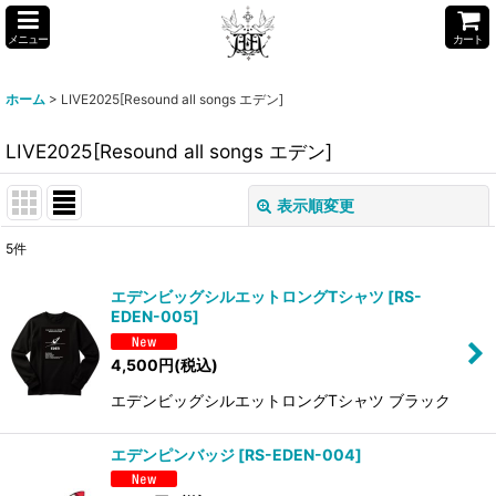
メニュー
カート
ホーム
>
LIVE2025[Resound all songs エデン]
LIVE2025[Resound all songs エデン]
表示順変更
閉じる
5
件
表示数
:
エデンビッグシルエットロングTシャツ
[
RS-
EDEN-005
]
並び順
:
4,500
円
(税込)
絞り込む
エデンビッグシルエットロングTシャツ ブラック
エデンピンバッジ
[
RS-EDEN-004
]