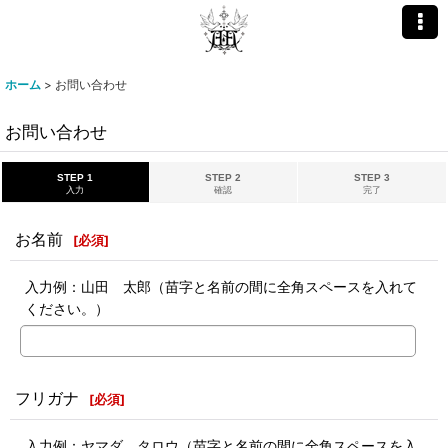
ホーム
>
お問い合わせ
お問い合わせ
STEP 1
STEP 2
STEP 3
入力
確認
完了
お名前
[
必須
]
入力例：山田 太郎（苗字と名前の間に全角スペースを入れて
ください。）
フリガナ
[
必須
]
入力例：ヤマダ タロウ（苗字と名前の間に全角スペースを入