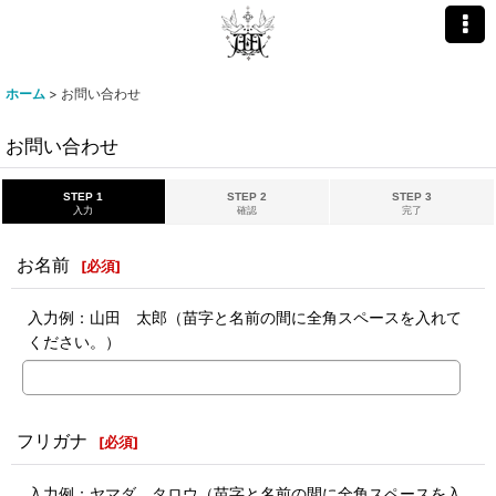
ホーム
>
お問い合わせ
お問い合わせ
STEP 1
STEP 2
STEP 3
入力
確認
完了
お名前
[
必須
]
入力例：山田 太郎（苗字と名前の間に全角スペースを入れて
ください。）
フリガナ
[
必須
]
入力例：ヤマダ タロウ（苗字と名前の間に全角スペースを入