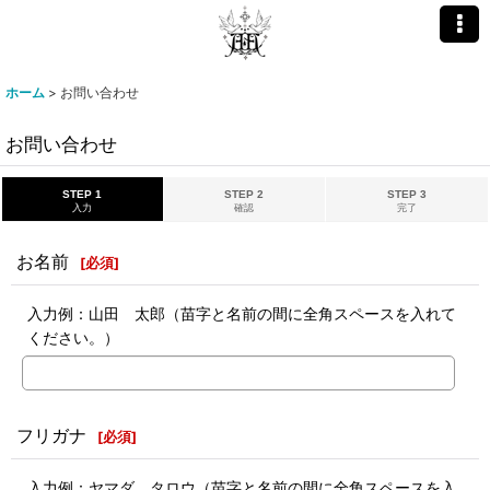
ホーム
>
お問い合わせ
お問い合わせ
STEP 1
STEP 2
STEP 3
入力
確認
完了
お名前
[
必須
]
入力例：山田 太郎（苗字と名前の間に全角スペースを入れて
ください。）
フリガナ
[
必須
]
入力例：ヤマダ タロウ（苗字と名前の間に全角スペースを入