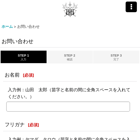
ホーム
>
お問い合わせ
お問い合わせ
STEP 1
STEP 2
STEP 3
入力
確認
完了
お名前
[
必須
]
入力例：山田 太郎（苗字と名前の間に全角スペースを入れて
ください。）
フリガナ
[
必須
]
入力例：ヤマダ タロウ（苗字と名前の間に全角スペースを入